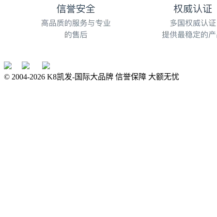
© 2004-
2026
K8凯发-国际大品牌 信誉保障 大额无忧